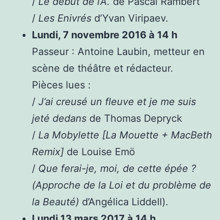
/
Le début de l’A.
de Pascal Rambert
/
Les Enivrés
d’Yvan Viripaev.
Lundi, 7 novembre 2016 à 14 h
Passeur : Antoine Laubin, metteur en
scène de théâtre et rédacteur.
Pièces lues :
/
J’ai creusé un fleuve et je me suis
jeté dedans
de Thomas Depryck
/
La Mobylette [La Mouette + MacBeth
Remix]
de Louise Emö
/
Que ferai-je, moi, de cette épée ?
(Approche de la Loi et du problème de
la Beauté)
d’Angélica Liddell).
Lundi 13 mars 2017 à 14 h