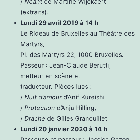
/
Néant
de Martine Wijckaert
(extraits).
Lundi 29 avril 2019 à 14 h
Le Rideau de Bruxelles au Théâtre des
Martyrs,
Pl. des Martyrs 22, 1000 Bruxelles.
Passeur : Jean-Claude Berutti,
metteur en scène et
traducteur. Pièces lues :
/
Nuit d’amour
d’Anif Kureishi
/
Protection
d’Anja Hilling,
/
Drache
de Gilles Granouillet
Lundi 20 janvier 2020 à 14 h
Passeuse et passeur : Jessica Gazon