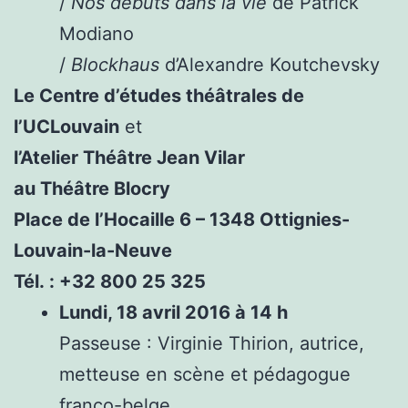
/
Nos débuts dans la vie
de Patrick
Modiano
/
Blockhaus
d’Alexandre Koutchevsky
Le Centre d’études théâtrales de
l’UCLouvain
et
l’Atelier Théâtre Jean Vilar
au Théâtre Blocry
Place de l’Hocaille 6 – 1348 Ottignies-
Louvain-la-Neuve
Tél. : +32 800 25 325
Lundi, 18 avril 2016 à 14 h
Passeuse : Virginie Thirion, autrice,
metteuse en scène et pédagogue
franco-belge.