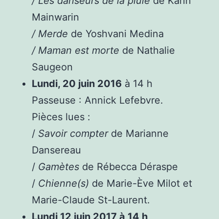
/ Les danseurs de la pluie
de Karin
Mainwarin
/ Merde
de Yoshvani Medina
/ Maman est morte
de Nathalie
Saugeon
Lundi, 20 juin 2016
à 14 h
Passeuse : Annick Lefebvre.
Pièces lues :
/
Savoir compter
de Marianne
Dansereau
/
Gamètes
de Rébecca Déraspe
/
Chienne(s)
de Marie-Ève Milot et
Marie-Claude St-Laurent.
Lundi 12 juin 2017 à 14 h